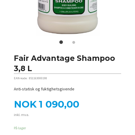
Fair Advantage Shampoo
3,8 L
EAN-kode:
851163000198
Anti-statisk og fuktighetsgivende
Pris
NOK
1 090,00
inkl. mva.
På lager