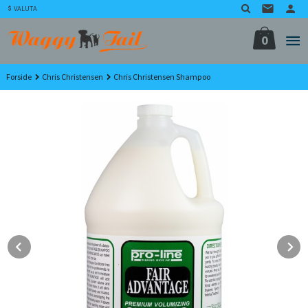
Gå
VALUTA
til
innholdet
0
Forside
Chris Christensen
Chris Christensen Shampoo
Prev
N