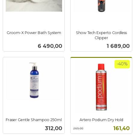
Groom-X Power Bath System
Show Tech Experto Cordless
inkl.
Clipper
inkl.
mva.
Pris
Pris
6 490,00
1 689,00
mva.
-40%
Fraser Gentle Shampoo 250ml
Artero Podium Dry Hold
inkl.
Rabatt
inkl.
Pris
Tilbud
312,00
161,40
269,00
mva.
mva.