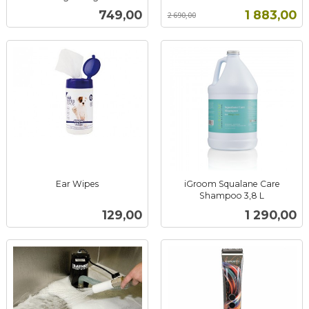
inkl.
mva.
Pris
Tilbud
749,00
1 883,00
2 690,00
mva.
Ear Wipes
iGroom Squalane Care
inkl.
Shampoo 3,8 L
inkl.
mva.
Pris
Pris
129,00
1 290,00
mva.