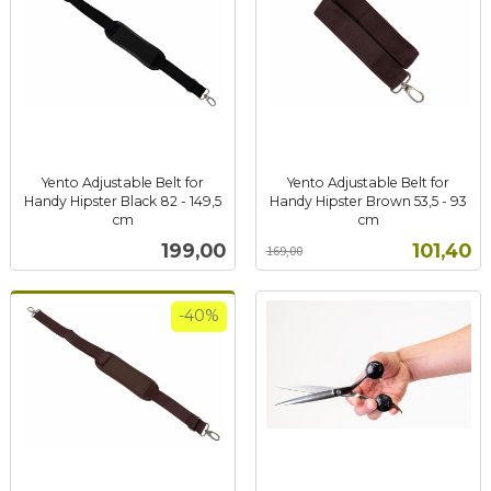
Yento Adjustable Belt for
Yento Adjustable Belt for
Handy Hipster Black 82 - 149,5
Handy Hipster Brown 53,5 - 93
cm
cm
inkl.
Rabatt
inkl.
Pris
Tilbud
199,00
101,40
169,00
mva.
mva.
-40%