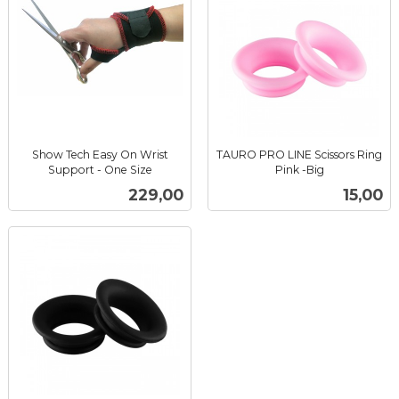
Show Tech Easy On Wrist
TAURO PRO LINE Scissors Ring
Support - One Size
Pink -Big
inkl.
inkl.
Pris
Pris
229,00
15,00
mva.
mva.