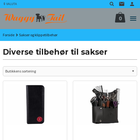
Gå
VALUTA
til
innholdet
0
Forside
Sakser og klippetilbehør
Diverse tilbehør til sakser