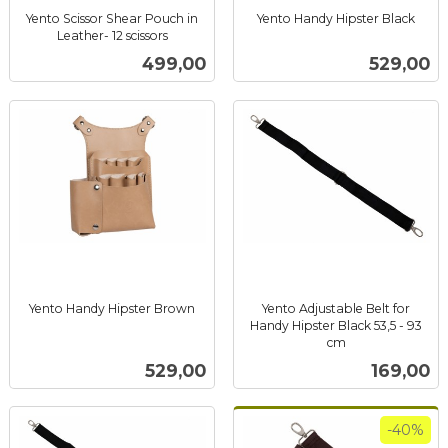
Yento Scissor Shear Pouch in
Yento Handy Hipster Black
inkl.
Leather- 12 scissors
inkl.
mva.
Pris
Pris
499,00
529,00
mva.
Yento Handy Hipster Brown
Yento Adjustable Belt for
inkl.
Handy Hipster Black 53,5 - 93
mva.
cm
inkl.
Pris
Pris
529,00
169,00
mva.
-40%