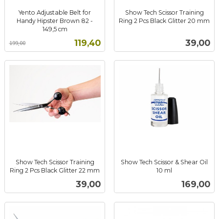
Yento Adjustable Belt for
Show Tech Scissor Training
Handy Hipster Brown 82 -
Ring 2 Pcs Black Glitter 20 mm
inkl.
149,5 cm
Rabatt
inkl.
mva.
Tilbud
Pris
119,40
39,00
199,00
mva.
Show Tech Scissor Training
Show Tech Scissor & Shear Oil
Ring 2 Pcs Black Glitter 22 mm
10 ml
inkl.
inkl.
Pris
Pris
39,00
169,00
mva.
mva.