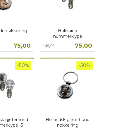
do nøkkelring
Hokkaido
nummerklype
Rabatt
inkl.
Tilbud
Tilbud
75,00
75,00
149,00
mva.
Kjøp
Kjøp
-50%
-50%
sk gjeterhund
Hollandsk gjeterhund
erklype -3
nøkkelring
Rabatt
inkl.