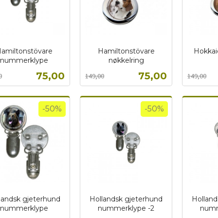
amiltonstövare
Hamiltonstövare
Hokkai
nummerklype
nøkkelring
Rabatt
inkl.
t
Rabatt
inkl.
mva.
Tilbud
Tilbud
75,00
75,00
0
149,00
149,00
mva.
Kjøp
Kjøp
-50%
-50%
landsk gjeterhund
Hollandsk gjeterhund
Holland
nummerklype
nummerklype -2
numm
t
Rabatt
inkl.
Rabatt
inkl.