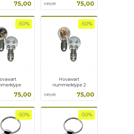
Tilbud
Tilbud
75,00
75,00
149,00
mva.
Kjøp
Kjøp
-50%
-50%
ovawart
Hovawart
merklype
nummerklype 2
Rabatt
inkl.
Tilbud
Tilbud
75,00
75,00
149,00
mva.
Kjøp
Kjøp
-50%
-50%