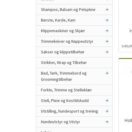
Shampoo, Balsam og Pelspleie
Børste, Karde, Kam
Klippemaskiner og Skjær
H
Trimmekniver og Nappeutstyr
Rabat
inkl.
149,0
mva.
Sakser og klippetilbehør
Strikker, Wrap og Tilbehør
Bad, Tørk, Trimmebord og
Groomingtilbehør
Forkle, Trimme og Stelleklær
Stell, Pleie og Kosttilskudd
Utstilling, hundesport og trening
Hol
Hundeutstyr og Utstyr
Rabat
inkl.