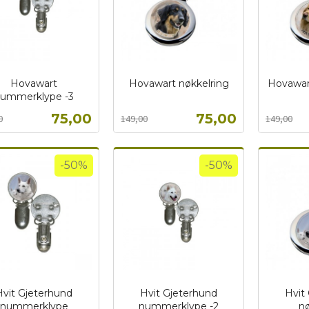
Hovawart
Hovawart nøkkelring
Hovawart
ummerklype -3
Rabatt
inkl.
Rabatt
inkl.
t
mva.
mva.
Tilbud
Tilbud
75,00
75,00
0
149,00
149,00
Kjøp
Kjøp
-50%
-50%
Hvit Gjeterhund
Hvit Gjeterhund
Hvit
nummerklype
nummerklype -2
nø