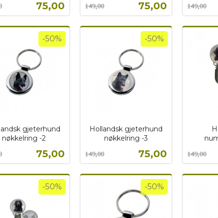
Tilbud
Tilbud
75,00
75,00
0
149,00
149,00
mva.
mva.
Kjøp
Kjøp
-50%
-50%
landsk gjeterhund
Hollandsk gjeterhund
H
nøkkelring -2
nøkkelring -3
num
t
Rabatt
inkl.
Rabatt
inkl.
Tilbud
Tilbud
75,00
75,00
0
149,00
149,00
mva.
mva.
Kjøp
Kjøp
-50%
-50%