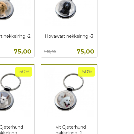
 nøkkelring -2
Hovawart nøkkelring -3
Rabatt
inkl.
mva.
Tilbud
Tilbud
75,00
75,00
149,00
Kjøp
Kjøp
-50%
-50%
 Gjeterhund
Hvit Gjeterhund
kkelring
nøkkelring -2