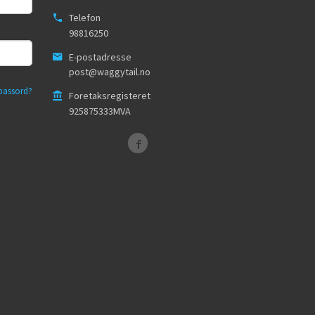
Telefon
98816250
E-postadresse
post@waggytail.no
passord?
Foretaksregisteret
925875333MVA