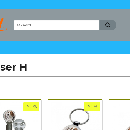
ser H
-50%
-50%