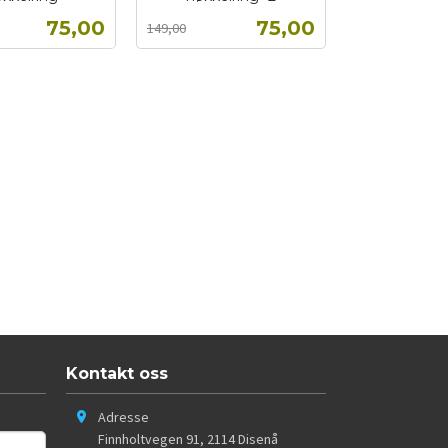
Rabatt
inkl.
Tilbud
Tilbud
75,00
75,00
149,00
mva.
Kjøp
Kjøp
Kontakt oss
Adresse
Finnholtvegen 91
,
2114
Disenå