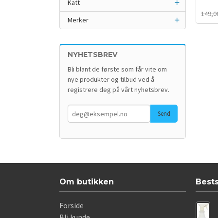
Katt
Rabat
inkl.
149,0
mva.
Merker
NYHETSBREV
Bli blant de første som får vite om
nye produkter og tilbud ved å
registrere deg på vårt nyhetsbrev.
Om butikken
Best
Forside
Bli kunde