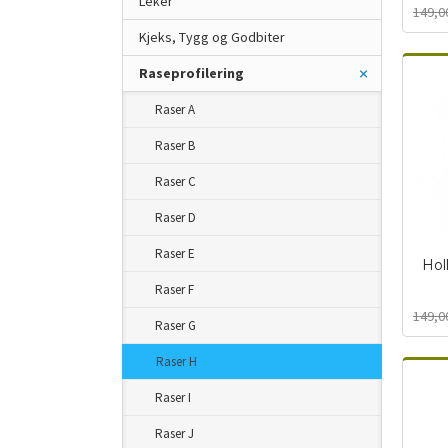
Leker
149,0
mva.
Kjeks, Tygg og Godbiter
Raseprofilering
Raser A
Raser B
Raser C
Raser D
Raser E
Hol
Raser F
Rabat
inkl.
149,0
mva.
Raser G
Raser H
Raser I
Raser J