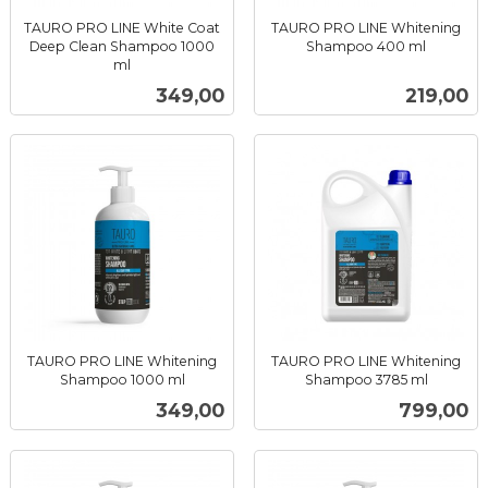
TAURO PRO LINE White Coat
TAURO PRO LINE Whitening
Deep Clean Shampoo 1000
Shampoo 400 ml
inkl.
ml
inkl.
mva.
Pris
Pris
349,00
219,00
mva.
TAURO PRO LINE Whitening
TAURO PRO LINE Whitening
Shampoo 1000 ml
Shampoo 3785 ml
inkl.
inkl.
Pris
Pris
349,00
799,00
mva.
mva.