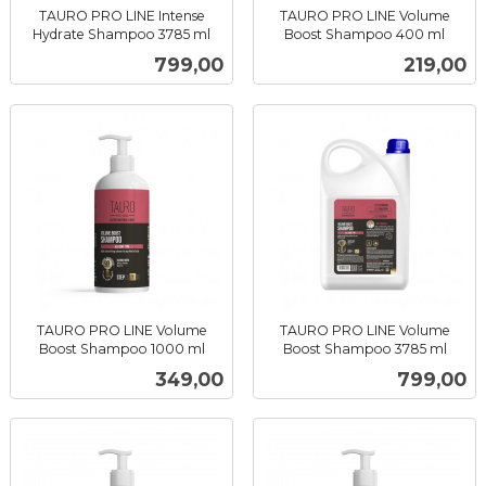
TAURO PRO LINE Intense
TAURO PRO LINE Volume
Hydrate Shampoo 3785 ml
Boost Shampoo 400 ml
inkl.
inkl.
Pris
Pris
799,00
219,00
mva.
mva.
TAURO PRO LINE Volume
TAURO PRO LINE Volume
Boost Shampoo 1000 ml
Boost Shampoo 3785 ml
inkl.
inkl.
Pris
Pris
349,00
799,00
mva.
mva.