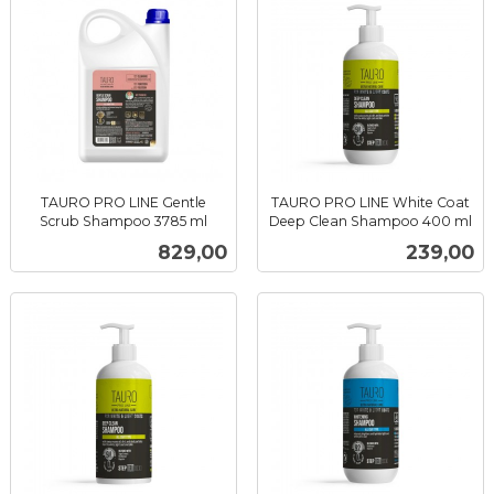
TAURO PRO LINE Gentle
TAURO PRO LINE White Coat
Scrub Shampoo 3785 ml
Deep Clean Shampoo 400 ml
inkl.
inkl.
Pris
Pris
829,00
239,00
mva.
mva.