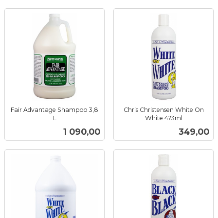
Fair Advantage Shampoo 3,8
Chris Christensen White On
L
White 473ml
inkl.
inkl.
Pris
Pris
1 090,00
349,00
mva.
mva.