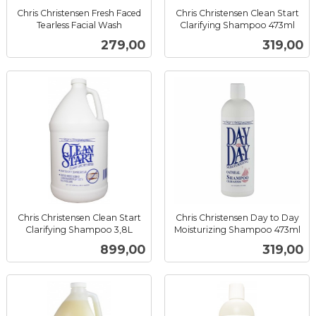
Chris Christensen Fresh Faced
Chris Christensen Clean Start
Tearless Facial Wash
Clarifying Shampoo 473ml
inkl.
inkl.
Pris
Pris
279,00
319,00
mva.
mva.
Chris Christensen Clean Start
Chris Christensen Day to Day
Clarifying Shampoo 3,8L
Moisturizing Shampoo 473ml
inkl.
inkl.
Pris
Pris
899,00
319,00
mva.
mva.