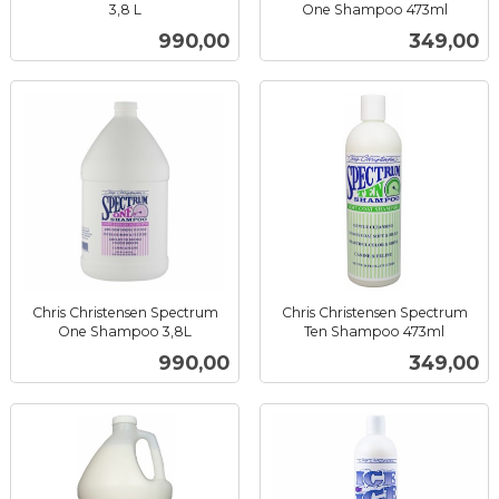
3,8 L
One Shampoo 473ml
inkl.
inkl.
Pris
Pris
990,00
349,00
mva.
mva.
Chris Christensen Spectrum
Chris Christensen Spectrum
One Shampoo 3,8L
Ten Shampoo 473ml
inkl.
inkl.
Pris
Pris
990,00
349,00
mva.
mva.