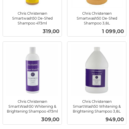
Chris Christensen
Chris Christensen
Smartwash50 De-Shed
Smartwash50 De-Shed
Shampoo 473ml
Shampoo 3,8L
inkl.
inkl.
Pris
Pris
319,00
1 099,00
mva.
mva.
Chris Christensen
Chris Christensen
SmartWash50 Whitening &
SmartWash50 Whitening &
Brightening Shampoo 473ml
Brightening Shampoo 3,8L
inkl.
inkl.
Pris
Pris
309,00
949,00
mva.
mva.