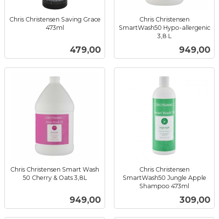
Chris Christensen Saving Grace
Chris Christensen
473ml
SmartWash50 Hypo-allergenic
inkl.
3,8 L
inkl.
mva.
Pris
Pris
479,00
949,00
mva.
Chris Christensen Smart Wash
Chris Christensen
50 Cherry & Oats 3,8L
SmartWash50 Jungle Apple
inkl.
Shampoo 473ml
inkl.
mva.
Pris
Pris
949,00
309,00
mva.