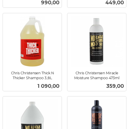
Pris
Pris
990,00
449,00
mva.
mva.
Chris Christensen Thick N
Chris Christensen Miracle
Thicker Shampoo 3,8L
Moisture Shampoo 473ml
inkl.
inkl.
Pris
Pris
1 090,00
359,00
mva.
mva.