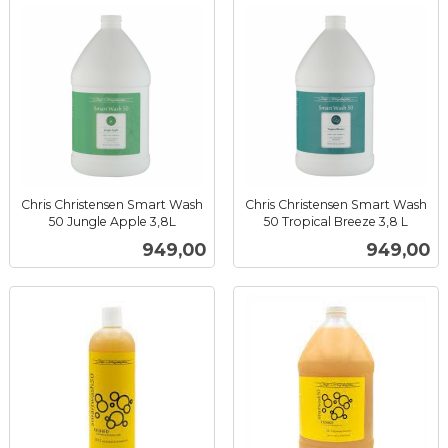
Chris Christensen Smart Wash
Chris Christensen Smart Wash
50 Jungle Apple 3,8L
50 Tropical Breeze 3,8 L
inkl.
inkl.
Pris
Pris
949,00
949,00
mva.
mva.