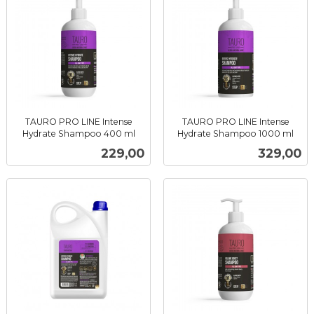
TAURO PRO LINE Intense
TAURO PRO LINE Intense
Hydrate Shampoo 400 ml
Hydrate Shampoo 1000 ml
inkl.
inkl.
Pris
Pris
229,00
329,00
mva.
mva.