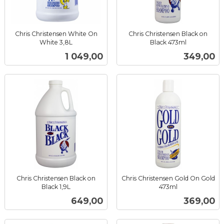
Chris Christensen White On
Chris Christensen Black on
White 3,8L
Black 473ml
inkl.
inkl.
Pris
Pris
1 049,00
349,00
mva.
mva.
Chris Christensen Black on
Chris Christensen Gold On Gold
Black 1,9L
473ml
inkl.
inkl.
Pris
Pris
649,00
369,00
mva.
mva.