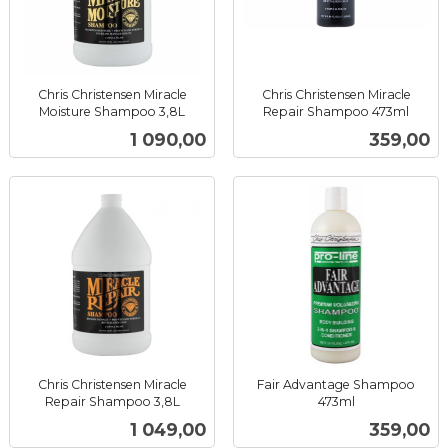
Chris Christensen Miracle
Chris Christensen Miracle
Moisture Shampoo 3,8L
Repair Shampoo 473ml
inkl.
inkl.
Pris
Pris
1 090,00
359,00
mva.
mva.
Chris Christensen Miracle
Fair Advantage Shampoo
Repair Shampoo 3,8L
473ml
inkl.
inkl.
Pris
Pris
1 049,00
359,00
mva.
mva.