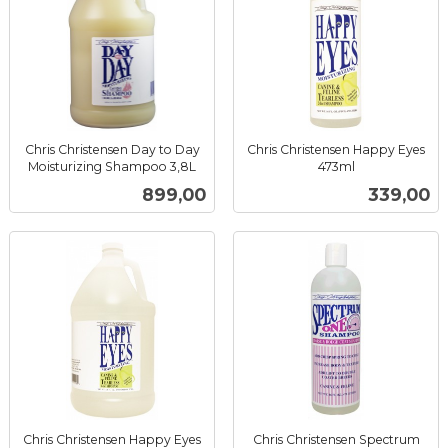
Chris Christensen Day to Day
Chris Christensen Happy Eyes
Moisturizing Shampoo 3,8L
473ml
inkl.
inkl.
Pris
Pris
899,00
339,00
mva.
mva.
Chris Christensen Happy Eyes
Chris Christensen Spectrum