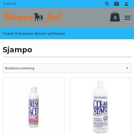
Gå
VALUTA
til
innholdet
0
Forside
Shampoo, Balsam og Pelspleie
Sjampo