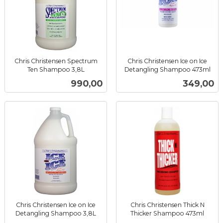
Chris Christensen Spectrum
Chris Christensen Ice on Ice
Ten Shampoo 3,8L
Detangling Shampoo 473ml
inkl.
inkl.
Pris
Pris
990,00
349,00
mva.
mva.
Chris Christensen Ice on Ice
Chris Christensen Thick N
Detangling Shampoo 3,8L
Thicker Shampoo 473ml
inkl.
inkl.