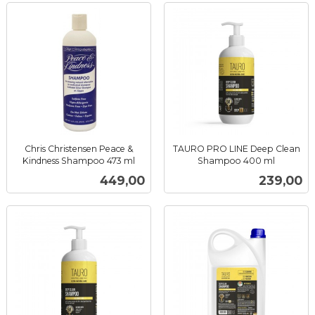
Chris Christensen Peace &
TAURO PRO LINE Deep Clean
Kindness Shampoo 473 ml
Shampoo 400 ml
inkl.
inkl.
Pris
Pris
449,00
239,00
mva.
mva.