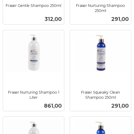
Fraser Gentle Shampoo 250ml
Fraser Nurturing Shampoo
inkl.
250ml
inkl.
mva.
Pris
Pris
312,00
291,00
mva.
Fraser Nurturing Shampoo 1
Fraser Squeaky Clean
Liter
Shampoo 250ml
inkl.
inkl.
Pris
Pris
861,00
291,00
mva.
mva.