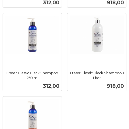
Pris
Pris
312,00
918,00
mva.
mva.
Fraser Classic Black Shampoo
Fraser Classic Black Shampoo 1
250 ml
Liter
inkl.
inkl.
Pris
Pris
312,00
918,00
mva.
mva.