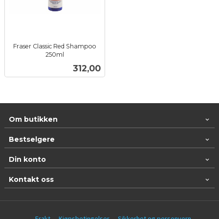
Fraser Classic Red Shampoo
250ml
inkl.
Pris
312,00
mva.
Om butikken
Bestselgere
Din konto
Kontakt oss
Frakt
Kjøpsbetingelser
Sikkerhet og personvern