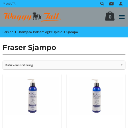
Gå
VALUTA
til
innholdet
0
Forside
Shampoo, Balsam og Pelspleie
Sjampo
Fraser Sjampo