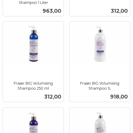
inkl.
Shampoo 1 Liter
inkl.
mva.
Pris
Pris
963,00
312,00
mva.
Fraser BIG Volumising
Fraser BIG Volumising
Shampoo 250 ml
Shampoo 1L
inkl.
inkl.
Pris
Pris
312,00
918,00
mva.
mva.