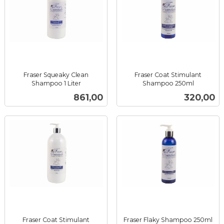
Fraser Squeaky Clean
Fraser Coat Stimulant
Shampoo 1 Liter
Shampoo 250ml
inkl.
inkl.
Pris
Pris
861,00
320,00
mva.
mva.
Fraser Coat Stimulant
Fraser Flaky Shampoo 250ml