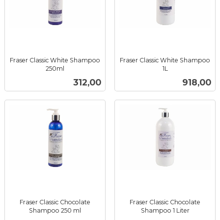
Fraser Classic White Shampoo
Fraser Classic White Shampoo
250ml
1L
inkl.
inkl.
Pris
Pris
312,00
918,00
mva.
mva.
Fraser Classic Chocolate
Fraser Classic Chocolate
Shampoo 250 ml
Shampoo 1 Liter
inkl.
inkl.