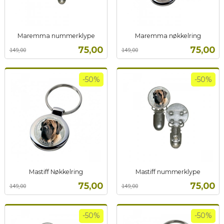
Maremma nummerklype
Maremma nøkkelring
Rabatt
inkl.
Rabatt
inkl.
Tilbud
Tilbud
75,00
75,00
149,00
149,00
mva.
mva.
-50%
-50%
Mastiff Nøkkelring
Mastiff nummerklype
Rabatt
inkl.
Rabatt
inkl.
Tilbud
Tilbud
75,00
75,00
149,00
149,00
mva.
mva.
-50%
-50%