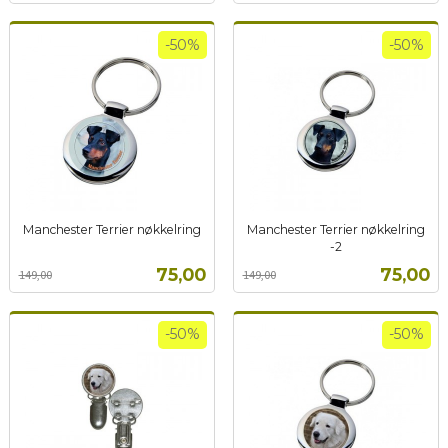
-50%
-50%
Manchester Terrier nøkkelring
Manchester Terrier nøkkelring
Rabatt
inkl.
-2
Rabatt
inkl.
mva.
Tilbud
Tilbud
75,00
75,00
149,00
149,00
mva.
-50%
-50%