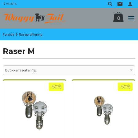
Gå
VALUTA
til
innholdet
0
Forside
Raseprofilering
Raser M
-50%
-50%