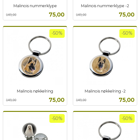
Malinois nummerklype
Malinois nummerklype -2
Rabatt
inkl.
Rabatt
inkl.
Tilbud
Tilbud
75,00
75,00
149,00
149,00
mva.
mva.
-50%
-50%
Malinois nøkkelring
Malinois nøkkelring -2
Rabatt
inkl.
Rabatt
inkl.
Tilbud
Tilbud
75,00
75,00
149,00
149,00
mva.
mva.
-50%
-50%