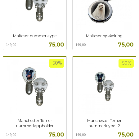
Malteser nummerklype
Malteser nøkkelring
Rabatt
inkl.
Rabatt
inkl.
Tilbud
Tilbud
75,00
75,00
149,00
149,00
mva.
mva.
-50%
-50%
Manchester Terrier
Manchester Terrier
nummerlappholder
nummerklype -2
Rabatt
inkl.
Rabatt
inkl.
Tilbud
Tilbud
75,00
75,00
149,00
149,00
mva.
mva.