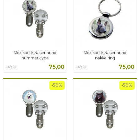
Mexikansk Nakenhund
Mexikansk Nakenhund
nummerklype
nøkkelring
Rabatt
inkl.
Rabatt
inkl.
Tilbud
Tilbud
75,00
75,00
149,00
149,00
mva.
mva.
-50%
-50%