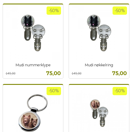
-50%
-50%
Mudi nummerklype
Mudi nøkkelring
Rabatt
inkl.
Rabatt
inkl.
Tilbud
Tilbud
75,00
75,00
149,00
149,00
mva.
mva.
-50%
-50%