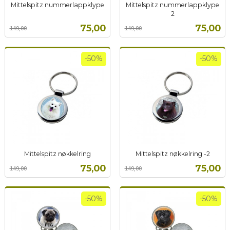
Mittelspitz nummerlappklype
Mittelspitz nummerlappklype
Rabatt
inkl.
2
Rabatt
inkl.
mva.
Tilbud
Tilbud
75,00
75,00
149,00
149,00
mva.
-50%
-50%
Mittelspitz nøkkelring
Mittelspitz nøkkelring -2
Rabatt
inkl.
Rabatt
inkl.
Tilbud
Tilbud
75,00
75,00
149,00
149,00
mva.
mva.
-50%
-50%