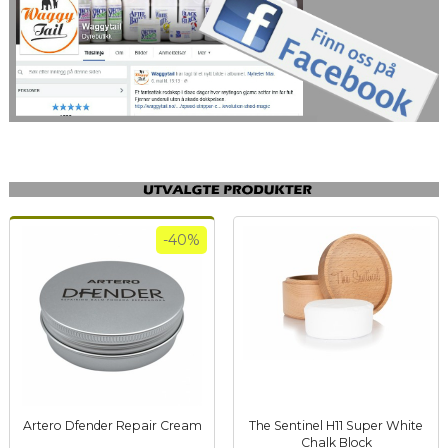
-40%
Artero Dfender Repair Cream
The Sentinel H11 Super White
Rabatt
inkl.
Chalk Block