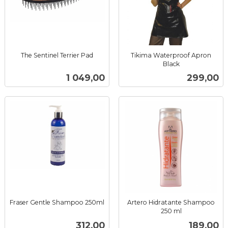
The Sentinel Terrier Pad
Tikima Waterproof Apron
inkl.
Black
inkl.
mva.
Pris
Pris
1 049,00
299,00
mva.
Fraser Gentle Shampoo 250ml
Artero Hidratante Shampoo
inkl.
250 ml
inkl.
mva.
Pris
Pris
312,00
189,00