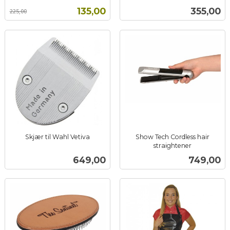
inkl.
mva.
Tilbud
Pris
135,00
355,00
225,00
mva.
Skjær til Wahl Vetiva
Show Tech Cordless hair
inkl.
straightener
inkl.
mva.
Pris
Pris
649,00
749,00
mva.