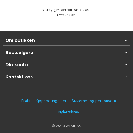
Vi tilbyr gavekort som kan brukes i
nettbutikken!
Om butikken
Bestselgere
Din konto
Kontakt oss
Frakt
Kjøpsbetingelser
Sikkerhet og personvern
Nyhetsbrev
© WAGGYTAIL AS