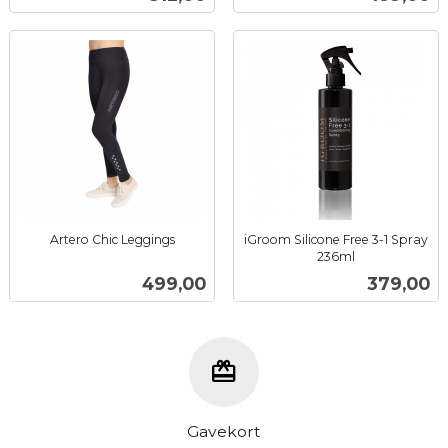
mva.
Artero Chic Leggings
iGroom Silicone Free 3-1 Spray
inkl.
236ml
inkl.
mva.
Pris
Pris
499,00
379,00
mva.
Gavekort