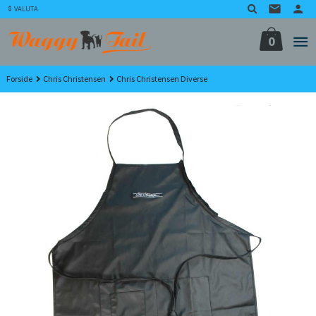
Gå
VALUTA
til
innholdet
0
Forside
Chris Christensen
Chris Christensen Diverse