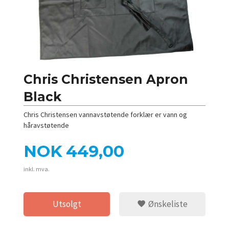
Chris Christensen Apron
Black
Chris Christensen vannavstøtende forklær er vann og
håravstøtende
Pris
NOK
449,00
inkl. mva.
Utsolgt
Ønskeliste