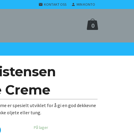
KONTAKT OSS
MIN KONTO
0
istensen
e Creme
me er spesielt utviklet for å gi en god dekkevne
kke oljete eller tung.
0
På lager