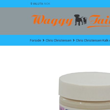
Gå
VALUTA
: NOK
til
innholdet
Forside
Chris Christensen
Chris Christensen Kalk