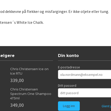
god dekkevne på flekker og misfarginger. Er ikke oljete eller tung.
tensen´s White Ice Chalk.
selgere
Din konto
E-postadresse
Chris Christensen Ice on
Ice RTU
339,00
Ditt passord
Chris Christensen
Spectrum One Shampoo
473ml
349,00
Glemt 