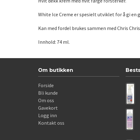
Hvit dekk krem med hvit farge forsterker.
White Ice Creme er spesielt utviklet for å gi en 
Kan med fordel brukes sammen med Chris Chris
Innhold: 74 ml.
Om butikken
Best
Forside
Bli kunde
Om oss
Gavekort
Logg inn
Kontakt oss