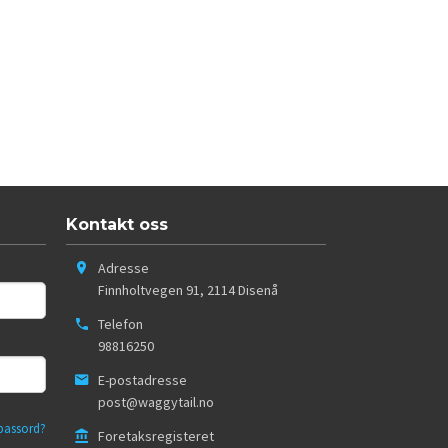
Kontakt oss
Adresse
Finnholtvegen 91
,
2114
Disenå
Telefon
98816250
E-postadresse
post@waggytail.no
passord?
Foretaksregisteret