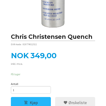
Chris Christensen Quench
EAN-kode:
819774012511
Pris
NOK
349,00
inkl. mva.
På lager
Antall
Kjøp
Ønskeliste