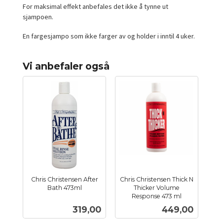
For maksimal effekt anbefales det ikke å tynne ut
sjampoen.
En fargesjampo som ikke farger av og holder i inntil 4 uker.
Vi anbefaler også
Chris Christensen After
Chris Christensen Thick N
Bath 473ml
Thicker Volume
inkl.
Response 473 ml
inkl.
mva.
Pris
Pris
319,00
449,00
mva.