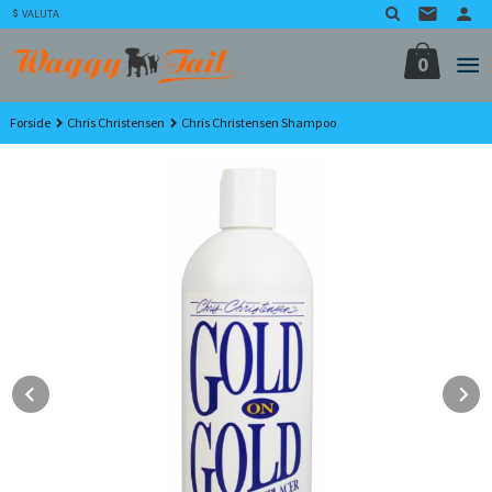
Gå
VALUTA
til
innholdet
0
Forside
Chris Christensen
Chris Christensen Shampoo
Prev
N