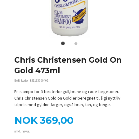
Chris Christensen Gold On
Gold 473ml
EAN-kode:
851163000402
En sjampo for å forsterke gull,brune og røde fargetoner.
Chris Christensen Gold on Gold er beregnet til å gi nytt liv
til pels med gyldne farger, også brun, tan, og beige.
Pris
NOK
369,00
inkl. mva.