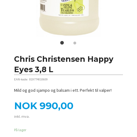
Chris Christensen Happy
Eyes 3,8 L
EAN-kode:
819774010609
Mild og god sjampo og balsam i ett. Perfekt til valper!
Pris
NOK
990,00
inkl. mva.
På lager