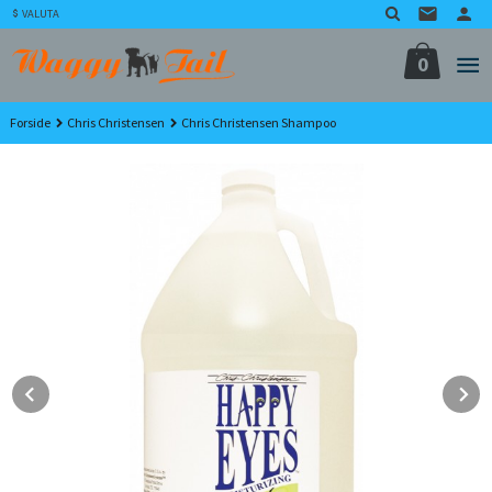
Gå
VALUTA
til
innholdet
0
Forside
Chris Christensen
Chris Christensen Shampoo
Prev
N