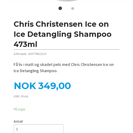
Chris Christensen Ice on
Ice Detangling Shampoo
473ml
EAN-kode:
819774012214
Få liv i matt og skadet pels med Chris Christensen Ice on
Ice Detangling Shampoo.
Pris
NOK
349,00
inkl. mva.
På lager
Antall