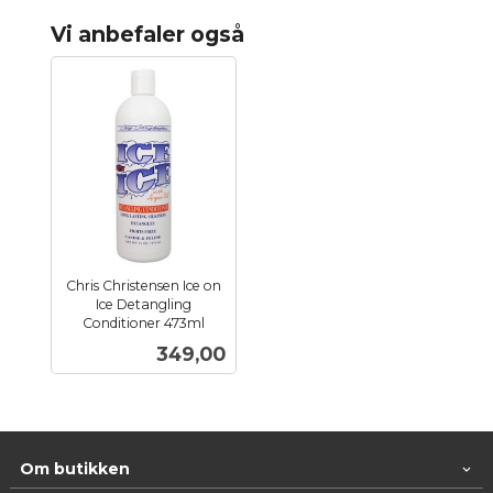
Vi anbefaler også
Chris Christensen Ice on
Ice Detangling
Conditioner 473ml
inkl.
Pris
349,00
mva.
Om butikken