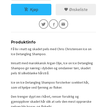
Kjøp
Ønskeliste
Produktinfo
Få liv i matt og skadet pels med Chris Christensen Ice on
Ice Detangling Shampoo.
Innsatt med marokkansk Argan Olje, Ice on Ice Detangling
Shampoo gir næring i dybden og omdanner tørr, skadet
pels til silkeblanke hårstrå.
Ice on Ice Detangling Shampoo forsterker svekket hår,
som vil hjelpe ved fjerning av floker.
Den trenger dypt inn i håret, renser forsiktig og
gjenoppliver skadet hår slik at selv den mest opprørske
pelsen blir kruse- og flokefri.