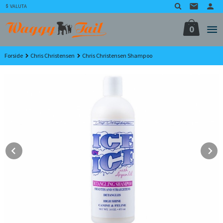
Gå
VALUTA
til
innholdet
0
Forside
Chris Christensen
Chris Christensen Shampoo
Prev
N