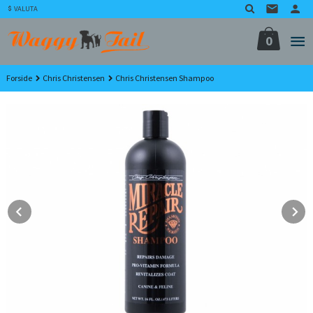
Gå
VALUTA
til
innholdet
0
Forside
Chris Christensen
Chris Christensen Shampoo
Prev
N