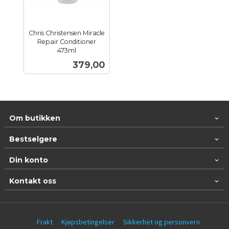
Chris Christensen Miracle
Repair Conditioner
473ml
inkl.
Pris
379,00
mva.
Om butikken
Bestselgere
Din konto
Kontakt oss
Frakt
Kjøpsbetingelser
Sikkerhet og personvern