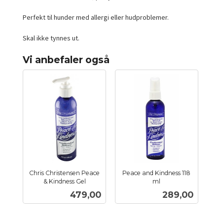
Perfekt til hunder med allergi eller hudproblemer.
Skal ikke tynnes ut.
Vi anbefaler også
Chris Christensen Peace
Peace and Kindness 118
& Kindness Gel
ml
inkl.
inkl.
Pris
Pris
479,00
289,00
mva.
mva.