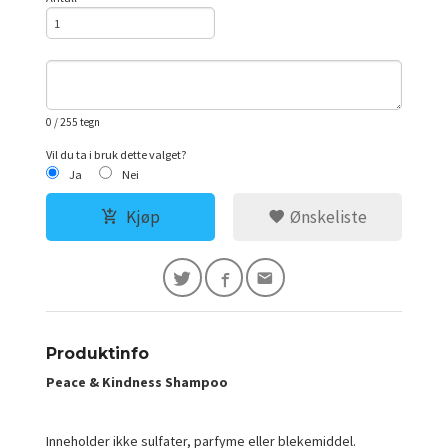
0
/ 255 tegn
Vil du ta i bruk dette valget?
Ja
Nei
Kjøp
Ønskeliste
Produktinfo
Peace & Kindness Shampoo
Inneholder ikke sulfater, parfyme eller blekemiddel.