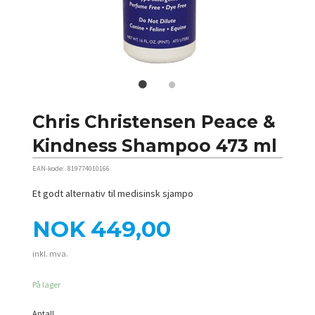
Chris Christensen Peace &
Kindness Shampoo 473 ml
EAN-kode:
819774010166
Et godt alternativ til medisinsk sjampo
Pris
NOK
449,00
inkl. mva.
På lager
Antall