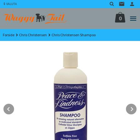
Gå
VALUTA
til
innholdet
0
Forside
Chris Christensen
Chris Christensen Shampoo
Prev
N