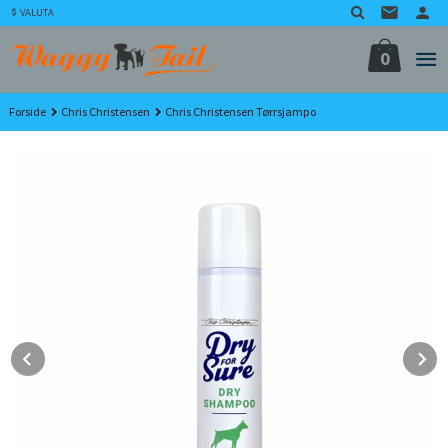
Gå
VALUTA
til
innholdet
0
Forside
Chris Christensen
Chris Christensen Tørrsjampo
Prev
N