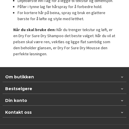
Linjebørste inn i lag for å legge til tekstur og dimensjon.
Påfør i tynne lag før hårspray for å forbedre hold.
For kortere hår på beina, spray og bruk en glattere
børste for å løfte og style med letthet.
Når du skal bruke den:
Når du trenger tekstur og løft, er
en Dry For Sure Dry Shampoo det beste valget. Når du vil at
pelsen skal være ren, vektløs og ligge flat samtidig som
den beholder glansen, er Dry For Sure Dry Mousse den
perfekte løsningen.
Om butikken
Bestselgere
Din konto
Kontakt oss