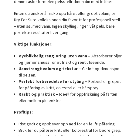
denne raske formelen pelsstellrutinen din med letthet.
Enten du ønsker å friske opp håret eller gi det volum, er
Dry For Sure-kolleksjonen din favoritt for profesjonell stell
– uten søl med vann. Ingen skylling, ingen våt pels, bare
perfekte resultater hver gang.
Viktige funksjoner:
Øyeblikkelig rengjøring uten vann –
Absorberer oljer
og fjerner smuss for et friskt og rent utseende.
Uanstrengt volum og tekstur –
Gir løft og dimensjon
til pelsen.
Perfekt forberedelse før styling –
Forbedrer grepet
før påføring av kritt, colestral eller hårspray.
Raskt og praktisk –
Ideell for oppfriskning på farten
eller mellom pleieøkter.
Profftips:
Rist godt og oppbevar opp ned for en feilfri påføring.
Bruk før du påfører kritt eller kolorestral for bedre grep.