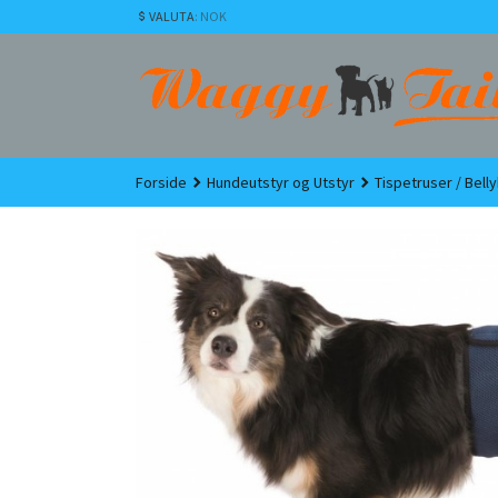
Gå
VALUTA
: NOK
til
innholdet
Forside
Hundeutstyr og Utstyr
Tispetruser / Bell