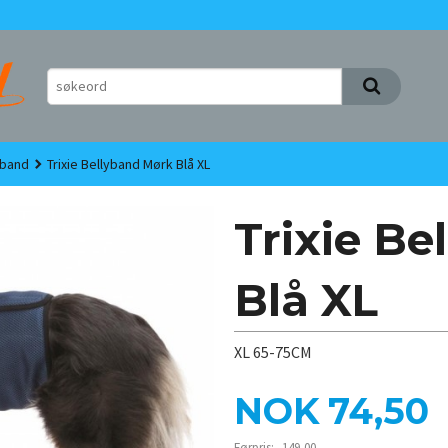
yband
Trixie Bellyband Mørk Blå XL
Trixie B
Blå XL
XL 65-75CM
Tilbud
NOK
74,50
Førpris:
149,00