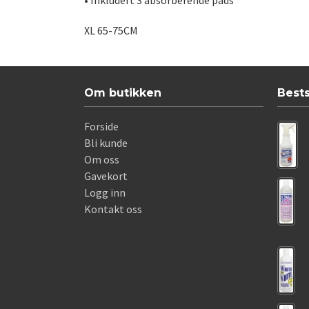
• Inkludert 3 absorberende pads
XL 65-75CM
Om butikken
Best
Forside
Bli kunde
Om oss
Gavekort
Logg inn
Kontakt oss