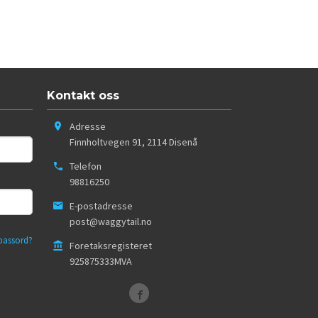
Kontakt oss
Adresse
Finnholtvegen 91
,
2114
Disenå
Telefon
98816250
E-postadresse
post@waggytail.no
passord?
Foretaksregisteret
925875333MVA