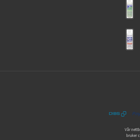
Vår nettb
bruker c