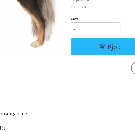
Rabatt
inkl. mva.
Antall
Kjøp
kjønnsorganene
elås