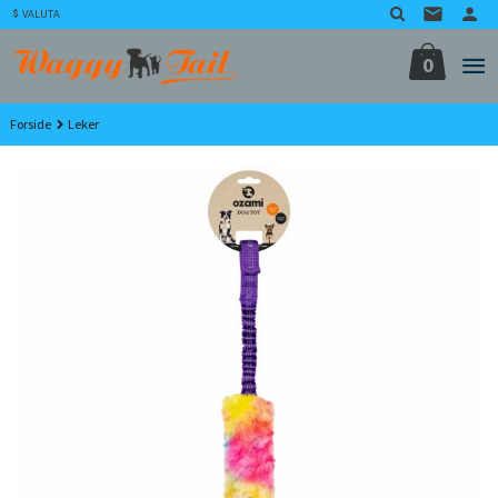
Gå
VALUTA
til
innholdet
0
Forside
Leker