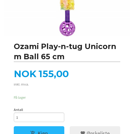
Ozami Play-n-tug Unicorn
m Ball 65 cm
Pris
NOK
155,00
inkl. mva.
På lager
Antall
Kjøp
Ønskeliste