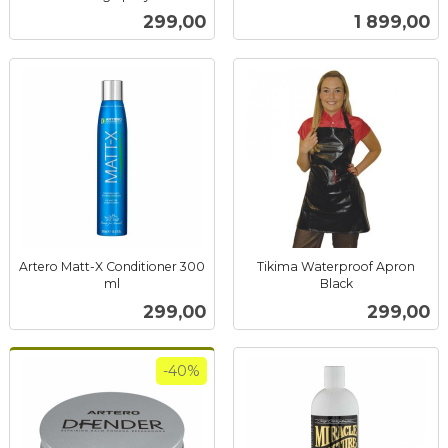
inkl.
mva.
Pris
Pris
299,00
1 899,00
mva.
Artero Matt-X Conditioner 300
Tikima Waterproof Apron
ml
Black
inkl.
inkl.
Pris
Pris
299,00
299,00
mva.
mva.
-40%