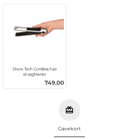
Show Tech Cordless hair
straightener
inkl.
Pris
749,00
mva.
Gavekort