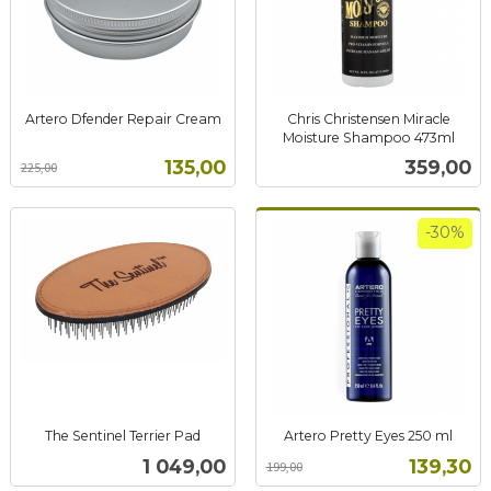
Artero Dfender Repair Cream
Chris Christensen Miracle
Rabatt
inkl.
Moisture Shampoo 473ml
inkl.
mva.
Tilbud
Pris
135,00
359,00
225,00
mva.
-30%
The Sentinel Terrier Pad
Artero Pretty Eyes 250 ml
inkl.
Rabatt
inkl.
Pris
Tilbud
1 049,00
139,30
199,00
mva.
mva.