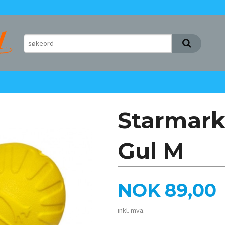
Starmark
Gul M
Pris
NOK
89,00
inkl. mva.