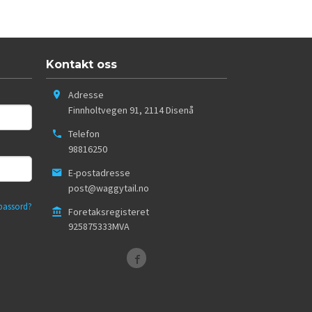
Kontakt oss
Adresse
Finnholtvegen 91
,
2114
Disenå
Telefon
98816250
E-postadresse
post@waggytail.no
passord?
Foretaksregisteret
925875333MVA