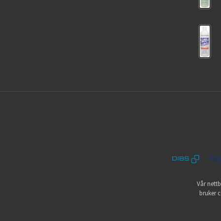
Vår nettb
bruker c