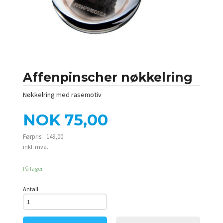
Affenpinscher nøkkelring
Nøkkelring med rasemotiv
Tilbud
NOK
75,00
Førpris:
149,00
Rabatt
inkl. mva.
På lager
Antall