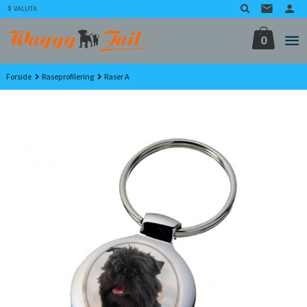
Gå
VALUTA
til
innholdet
0
Forside
Raseprofilering
Raser A