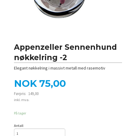
Appenzeller Sennenhund
nøkkelring -2
Elegant nøkkelring i massivt metall med rasemotiv
Tilbud
NOK
75,00
Førpris:
149,00
Rabatt
inkl. mva.
På lager
Antall