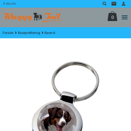
Gå
VALUTA
til
innholdet
0
Forside
Raseprofilering
Raser A