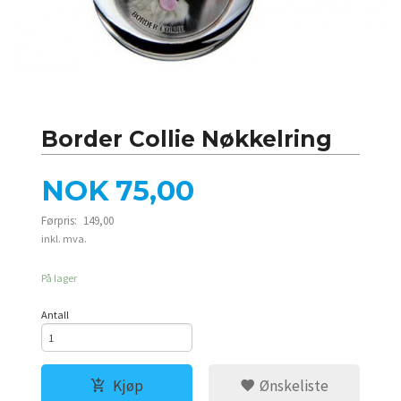
Border Collie Nøkkelring
Tilbud
NOK
75,00
Førpris:
149,00
Rabatt
inkl. mva.
På lager
Antall
Kjøp
Ønskeliste