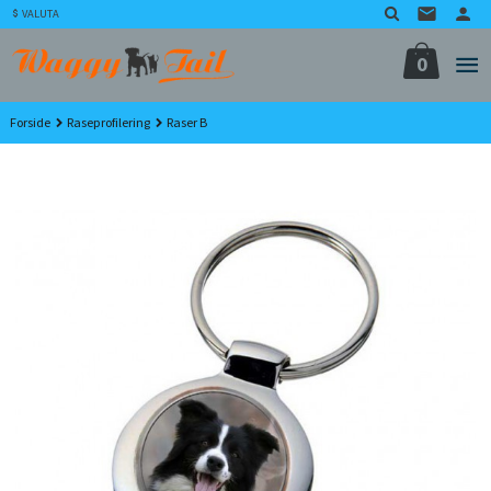
Gå
VALUTA
til
innholdet
0
Forside
Raseprofilering
Raser B