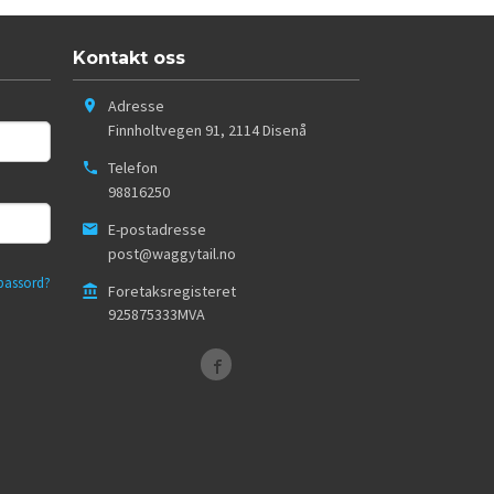
Kontakt oss
Adresse
Finnholtvegen 91
,
2114
Disenå
Telefon
98816250
E-postadresse
post@waggytail.no
passord?
Foretaksregisteret
925875333MVA