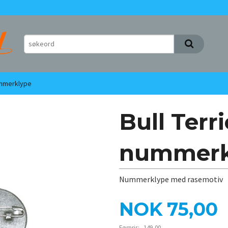
ummerklype
Bull Terri
nummerk
Nummerklype med rasemotiv
Tilbud
NOK
75,00
Førpris:
149,00