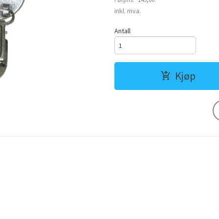
Rabatt
inkl. mva.
Antall
Kjøp