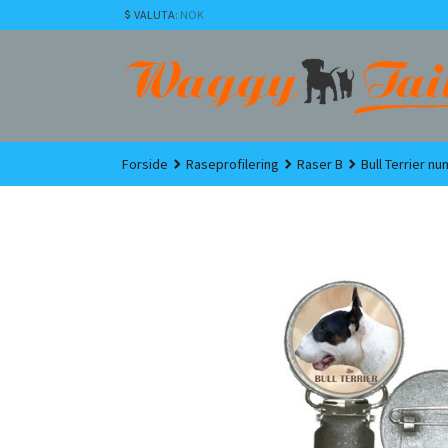
Gå
VALUTA
: NOK
til
innholdet
Forside
Raseprofilering
Raser B
Bull Terrier n