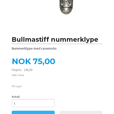
Bullmastiff nummerklype
Nummerklype med rasemotiv
Tilbud
NOK
75,00
Førpris:
149,00
Rabatt
inkl. mva.
På lager
Antall