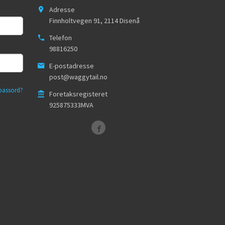
Adresse
Finnholtvegen 91
,
2114
Disenå
Telefon
98816250
E-postadresse
post@waggytail.no
passord?
Foretaksregisteret
925875333MVA