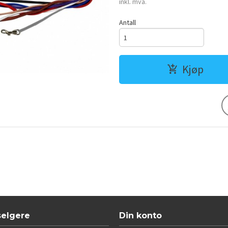
inkl. mva.
Antall
Kjøp
selgere
Din konto