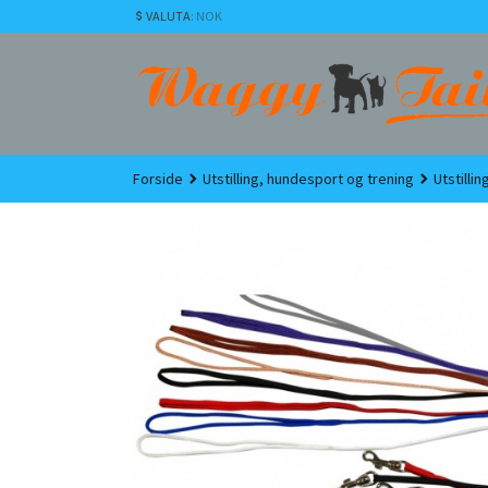
Gå
VALUTA
: NOK
til
innholdet
Forside
Utstilling, hundesport og trening
Utstilli