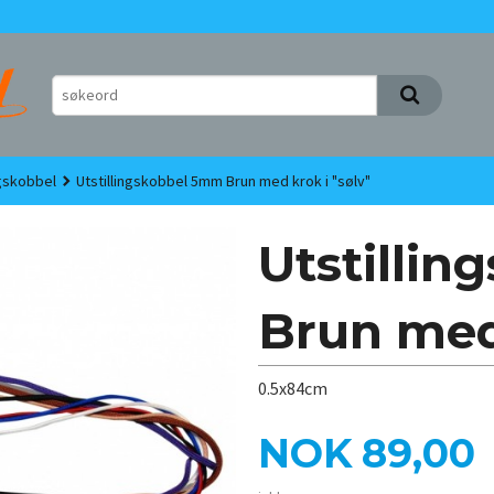
ngskobbel
Utstillingskobbel 5mm Brun med krok i "sølv"
Utstilli
Brun med 
0.5x84cm
Pris
NOK
89,00