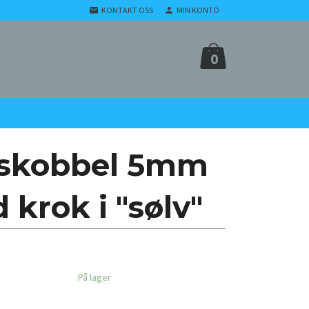
KONTAKT OSS
MIN KONTO
0
ngskobbel 5mm
krok i "sølv"
På lager