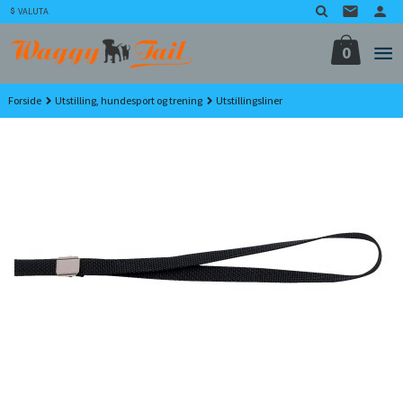
Gå
VALUTA
til
innholdet
0
Forside
Utstilling, hundesport og trening
Utstillingsliner