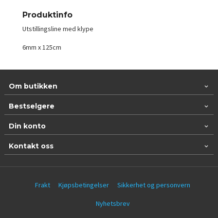
Produktinfo
Utstillingsline med klype
6mm x 125cm
Om butikken
Bestselgere
Din konto
Kontakt oss
Frakt
Kjøpsbetingelser
Sikkerhet og personvern
Nyhetsbrev