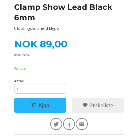
Clamp Show Lead Black
6mm
Utstillingsline med klype
Pris
NOK
89,00
inkl. mva.
På lager
Antall
Kjøp
Ønskeliste