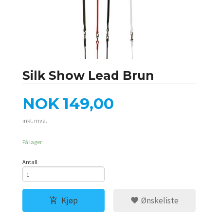
Silk Show Lead Brun
Pris
NOK
149,00
inkl. mva.
På lager
Antall
Kjøp
Ønskeliste