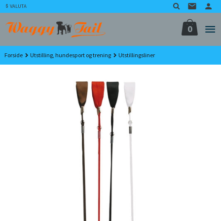
Gå
VALUTA
til
innholdet
0
Forside
Utstilling, hundesport og trening
Utstillingsliner