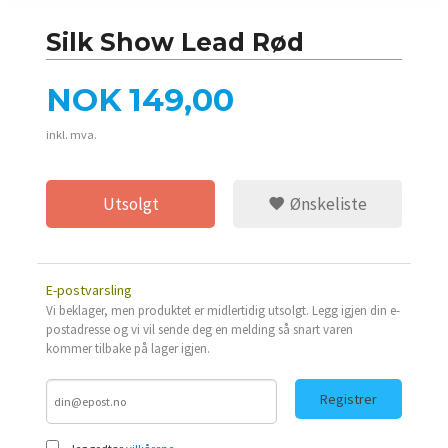
Silk Show Lead Rød
Pris
NOK
149,00
inkl. mva.
Utsolgt
Ønskeliste
E-postvarsling
Vi beklager, men produktet er midlertidig utsolgt. Legg igjen din e-
postadresse og vi vil sende deg en melding så snart varen
kommer tilbake på lager igjen.
Registrer