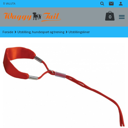
Gå
VALUTA
til
innholdet
0
Forside
Utstilling, hundesport og trening
Utstillingsliner