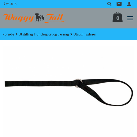
Gå
VALUTA
til
innholdet
0
Forside
Utstilling, hundesport og trening
Utstillingsliner