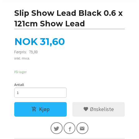
Slip Show Lead Black 0.6 x
121cm Show Lead
Tilbud
NOK
31,60
Førpris:
79,00
Rabatt
inkl. mva.
På lager
Antall
Kjøp
Ønskeliste