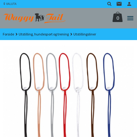
Gå
VALUTA
til
innholdet
0
Forside
Utstilling, hundesport og trening
Utstillingsliner