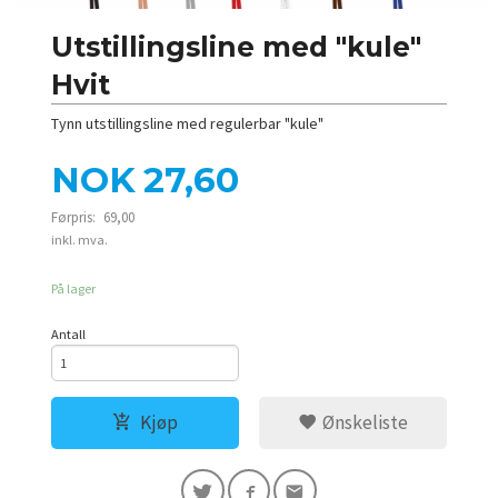
Utstillingsline med "kule"
Hvit
Tynn utstillingsline med regulerbar "kule"
Tilbud
NOK
27,60
Førpris:
69,00
Rabatt
inkl. mva.
På lager
Antall
Kjøp
Ønskeliste