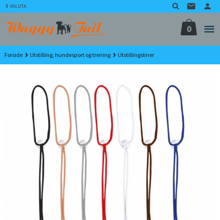
Gå
VALUTA
til
innholdet
0
Forside
Utstilling, hundesport og trening
Utstillingsliner