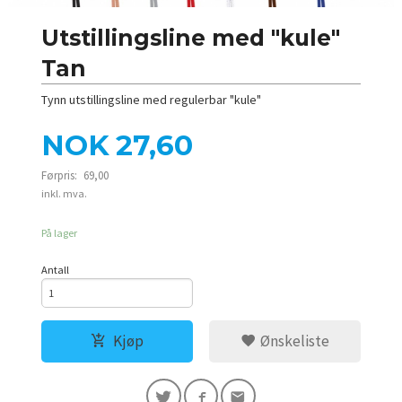
Utstillingsline med "kule"
Tan
Tynn utstillingsline med regulerbar "kule"
Tilbud
NOK
27,60
Førpris:
69,00
Rabatt
inkl. mva.
På lager
Antall
Kjøp
Ønskeliste