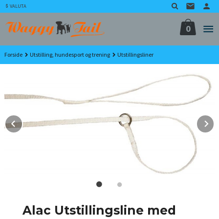
Gå
VALUTA
til
innholdet
0
Forside
Utstilling, hundesport og trening
Utstillingsliner
Prev
N
Alac Utstillingsline med