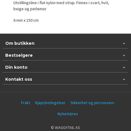
Utstillingsline i flat nylon med strup. Finnes i svart, hvit,
beige og perlemor
6 mm x 150 cm
Om butikken
Bestselgere
Din konto
Kontakt oss
Frakt
Kjøpsbetingelser
Sikkerhet og personvern
Nyhetsbrev
© WAGGYTAIL AS