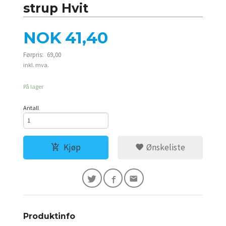
strup Hvit
Tilbud
NOK
41,40
Førpris:
69,00
Rabatt
inkl. mva.
På lager
Antall
Kjøp
Ønskeliste
Produktinfo